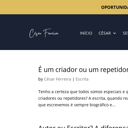
OPORTUNID
INÍCIO
CÉSAR
SE
É um criador ou um repetido
by
César Ferreira
|
Escrita
Tenho a certeza que todos somos especiais
criadores ou repetidores? A escrita, quando re
que escrevemos é sempre biográfico e...