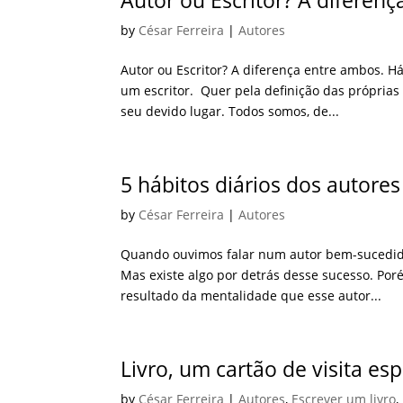
Autor ou Escritor? A diferen
by
César Ferreira
|
Autores
Autor ou Escritor? A diferença entre ambos.
um escritor. Quer pela definição das próprias 
seu devido lugar. Todos somos, de...
5 hábitos diários dos autore
by
César Ferreira
|
Autores
Quando ouvimos falar num autor bem-sucedid
Mas existe algo por detrás desse sucesso. Po
resultado da mentalidade que esse autor...
Livro, um cartão de visita esp
by
César Ferreira
|
Autores
,
Escrever um livro
,