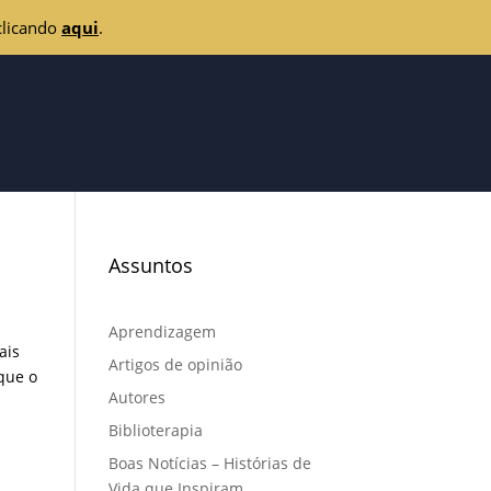
clicando
aqui
.
Assuntos
Aprendizagem
ais
Artigos de opinião
 que o
Autores
Biblioterapia
Boas Notícias – Histórias de
Vida que Inspiram