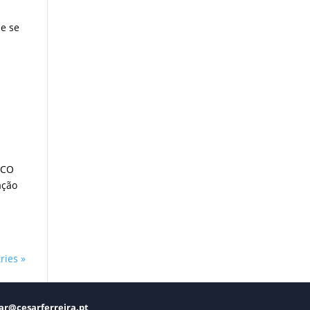
ue se
SCO
ação
ries »
ar@cesarferreira.pt