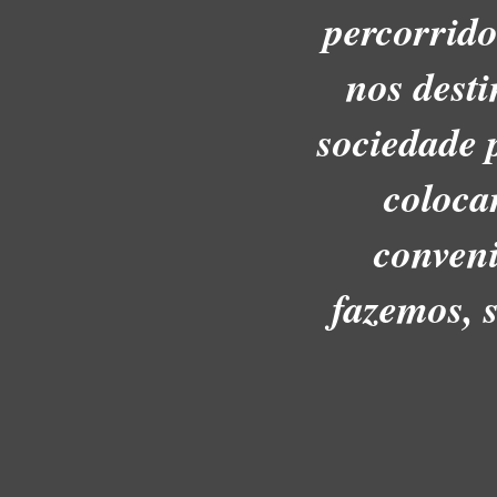
percorrido
nos dest
sociedade 
coloca
conveni
fazemos, 