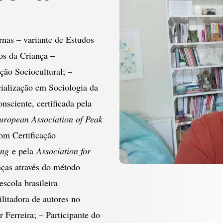
nas – variante de Estudos
os da Criança –
ção Sociocultural; –
ialização em Sociologia da
nsciente, certificada pela
uropean Association of Peak
om Certificação
ing
e pela
Association for
nças através do método
scola brasileira
litadora de autores no
Ferreira; – Participante do