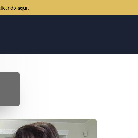
clicando
aqui
.