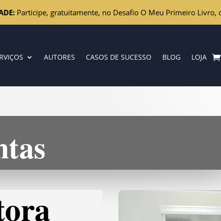
ADE:
Participe, gratuitamente, no Desafio O Meu Primeiro Livro, 
RVIÇOS
AUTORES
CASOS DE SUCESSO
BLOG
LOJA
ntas
tora