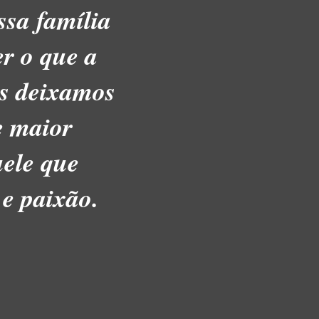
ssa família
r o que a
os deixamos
e maior
uele que
 e paixão.